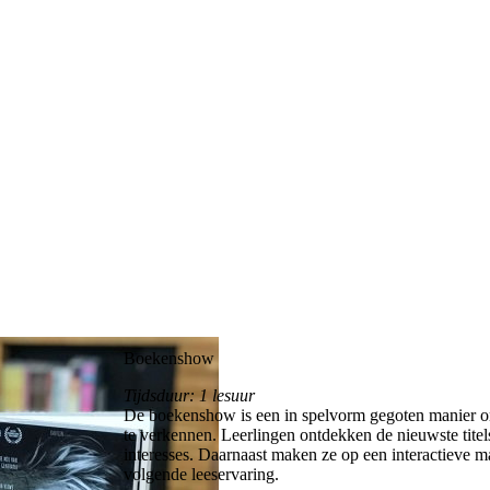
Boekenshow
Tijdsduur: 1 lesuur
De boekenshow is een in spelvorm gegoten manier o
te verkennen. Leerlingen ontdekken de nieuwste titels
interesses. Daarnaast maken ze op een interactieve 
volgende leeservaring.