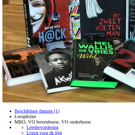
Beschikbare datums (1)
Leesplezier
MBO, VO bovenbouw, VO onderbouw
Leesbevordering
Lezen voor de lijst