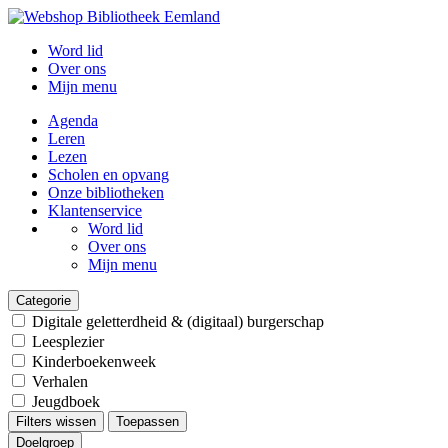
Word lid
Over ons
Mijn menu
Agenda
Leren
Lezen
Scholen en opvang
Onze bibliotheken
Klantenservice
Word lid
Over ons
Mijn menu
Categorie
Digitale geletterdheid & (digitaal) burgerschap
Leesplezier
Kinderboekenweek
Verhalen
Jeugdboek
Filters wissen
Toepassen
Doelgroep